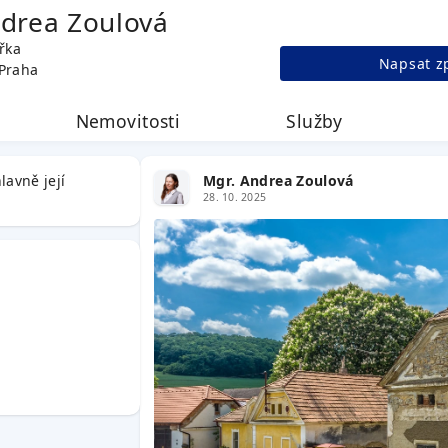
ndrea Zoulová
řka
Napsat z
 Praha
Nemovitosti
Služby
lavně její
Mgr. Andrea Zoulová
28. 10. 2025