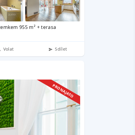
zemkem 955 m² + terasa
Volat
Sdílet
PRONAJATO