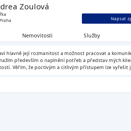
ndrea Zoulová
řka
Napsat z
 Praha
Nemovitosti
Služby
aví hlavně její rozmanitost a možnost pracovat a komuni
 snažím především o naplnění potřeb a představ mých klien
itostí. Věřím, že poctivým a citlivým přístupem lze vyřešit