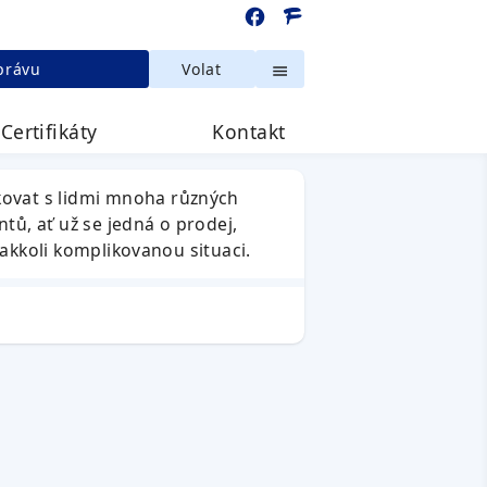
právu
Volat
Certifikáty
Kontakt
kovat s lidmi mnoha různých
tů, ať už se jedná o prodej,
 jakkoli komplikovanou situaci.